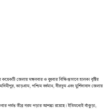
র কয়েকটি জেলায় মঙ্গলবার ও বুধবার বিক্ষিপ্তভাবে হালকা বৃষ্টির
েদিনীপুর, ঝাড়গ্রাম, পশ্চিম বর্ধমান, বীরভূম এবং মুর্শিদাবাদ জেলায়
 পর্যন্ত তীব্র গরম পড়ার আশঙ্কা রয়েছে। ইতিমধ্যেই বাঁকুড়া,