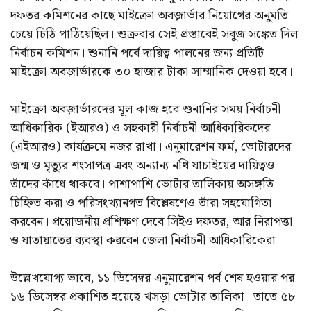
দফতর কমিশনের কাছে মাইক্রো অবজ়ার্ভার নিয়োগের অনুমতি
চেয়ে চিঠি পাঠিয়েছিল। শুক্রবার সেই প্রস্তাবেই সবুজ সঙ্কেত দিল
নির্বাচন কমিশন। শুনানি পর্বে দায়িত্ব পালনের জন্য প্রতিটি
মাইক্রো অবজ়ার্ভারকে ৩০ হাজার টাকা সাম্মানিক দেওয়া হবে।
মাইক্রো অবজ়ার্ভারদের মূল কাজ হবে শুনানির সময় নির্বাচনী
আধিকারিক (ইআরও) ও সহকারী নির্বাচনী আধিকারিকদের
(এইআরও) কার্যক্রমে নজর রাখা। এনুমারেশন ফর্ম, ভোটারদের
জন্ম ও মৃত্যুর শংসাপত্র এবং অন্যান্য নথি যাচাইয়ের দায়িত্বও
তাঁদের কাঁধে থাকবে। পাশাপাশি ভোটার তালিকায় অসঙ্গতি
চিহ্নিত করা ও পরিসংখ্যানগত বিশ্লেষণেও তাঁরা সহযোগিতা
করবেন। প্রয়োজনীয় প্রশিক্ষণ দেবে সিইও দফতর, আর নিরাপত্তা
ও যাতায়াতের ব্যবস্থা করবেন জেলা নির্বাচনী আধিকারিকেরা।
উল্লেখযোগ্য ভাবে, ১১ ডিসেম্বর এনুমারেশন পর্ব শেষ হওয়ার পর
১৬ ডিসেম্বর প্রকাশিত হয়েছে খসড়া ভোটার তালিকা। তাতে ৫৮