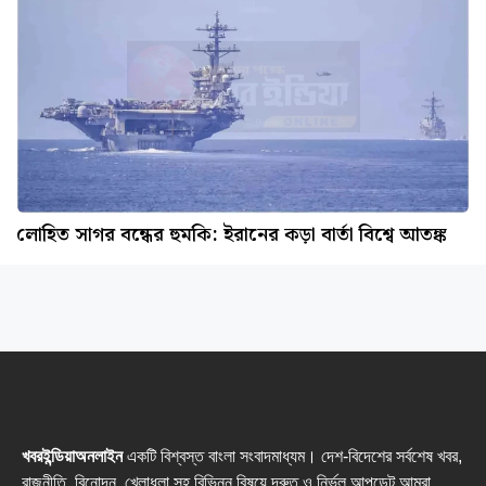
লোহিত সাগর বন্ধের হুমকি: ইরানের কড়া বার্তা বিশ্বে আতঙ্ক
খবরইন্ডিয়াঅনলাইন
একটি বিশ্বস্ত বাংলা সংবাদমাধ্যম। দেশ-বিদেশের সর্বশেষ খবর,
রাজনীতি, বিনোদন, খেলাধুলা সহ বিভিন্ন বিষয়ে দ্রুত ও নির্ভুল আপডেট আমরা