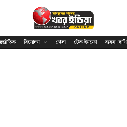
তর্জাতিক
বিনোদন
খেলা
টেক ইনফো
ব্যবসা-বাণি