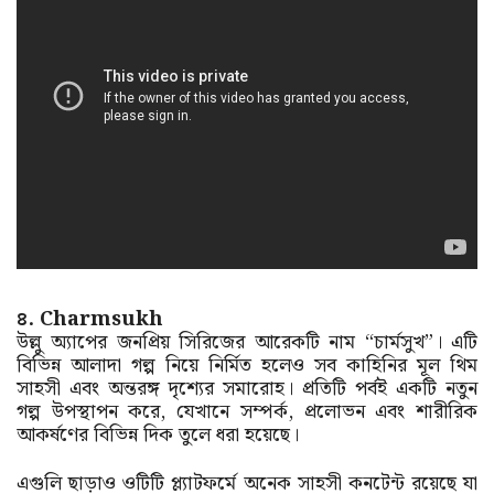
৪. Charmsukh
উল্লু অ্যাপের জনপ্রিয় সিরিজের আরেকটি নাম “চার্মসুখ”। এটি
বিভিন্ন আলাদা গল্প নিয়ে নির্মিত হলেও সব কাহিনির মূল থিম
সাহসী এবং অন্তরঙ্গ দৃশ্যের সমারোহ। প্রতিটি পর্বই একটি নতুন
গল্প উপস্থাপন করে, যেখানে সম্পর্ক, প্রলোভন এবং শারীরিক
আকর্ষণের বিভিন্ন দিক তুলে ধরা হয়েছে।
এগুলি ছাড়াও ওটিটি প্ল্যাটফর্মে অনেক সাহসী কনটেন্ট রয়েছে যা