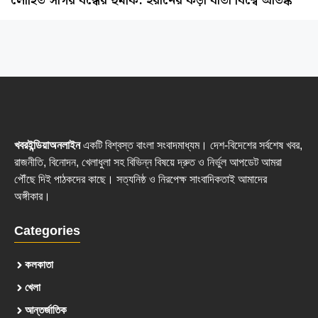
লোহিত সাগর বন্ধের হুমকি: ইরানের কড়া বার্তা বিশ্বে আতঙ্ক
খবরইন্ডিয়াঅনলাইন
একটি বিশ্বস্ত বাংলা সংবাদমাধ্যম। দেশ-বিদেশের সর্বশেষ খবর,
রাজনীতি, বিনোদন, খেলাধুলা সহ বিভিন্ন বিষয়ে দ্রুত ও নির্ভুল আপডেট আমরা
পৌঁছে দিই পাঠকদের কাছে। সত্যনিষ্ঠ ও নিরপেক্ষ সাংবাদিকতাই আমাদের
অঙ্গীকার।
Categories
কলকাতা
খেলা
আন্তর্জাতিক