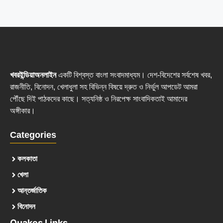
খবরইন্ডিয়াঅনলাইন
একটি বিশ্বস্ত বাংলা সংবাদমাধ্যম। দেশ-বিদেশের সর্বশেষ খবর,
রাজনীতি, বিনোদন, খেলাধুলা সহ বিভিন্ন বিষয়ে দ্রুত ও নির্ভুল আপডেট আমরা
পৌঁছে দিই পাঠকদের কাছে। সত্যনিষ্ঠ ও নিরপেক্ষ সাংবাদিকতাই আমাদের
অঙ্গীকার।
Categories
কলকাতা
খেলা
আন্তর্জাতিক
বিনোদন
Quakes Links