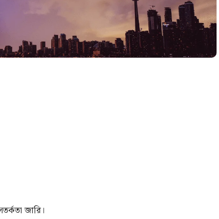
সতর্কতা জারি।