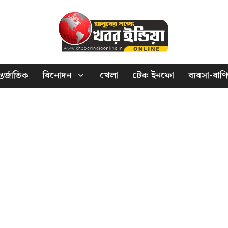
তর্জাতিক
বিনোদন
খেলা
টেক ইনফো
ব্যবসা-বাণি