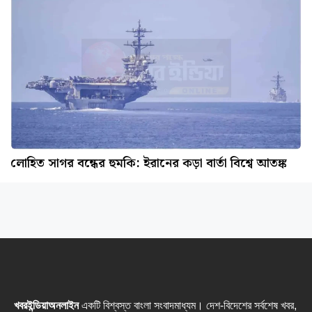
লোহিত সাগর বন্ধের হুমকি: ইরানের কড়া বার্তা বিশ্বে আতঙ্ক
খবরইন্ডিয়াঅনলাইন
একটি বিশ্বস্ত বাংলা সংবাদমাধ্যম। দেশ-বিদেশের সর্বশেষ খবর,