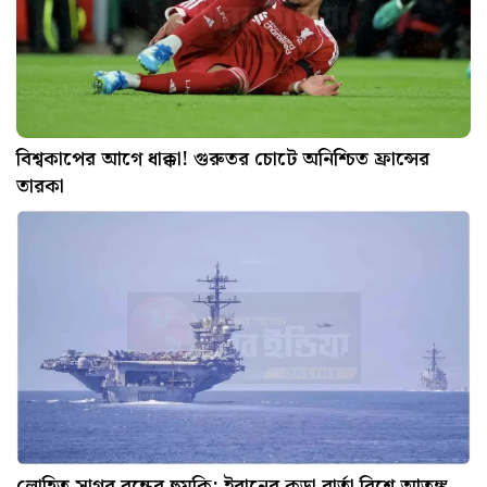
বিশ্বকাপের আগে ধাক্কা! গুরুতর চোটে অনিশ্চিত ফ্রান্সের
তারকা
লোহিত সাগর বন্ধের হুমকি: ইরানের কড়া বার্তা বিশ্বে আতঙ্ক