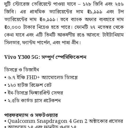
দুটি স্টোরেজ ভেরিয়েন্টে পাওয়া যাবে – ১২৮ জিবি এবং ২৫৬
জিবি। এর প্রাথমিক ভ্যারিয়েন্টের দাম ₹২১,৯৯৯ এবং টপ
ভ্যারিয়েন্টের দাম ₹২৩,৯৯৯। তবে ব্যাংক অফার ব্যবহারে দাম
₹২০,০০০ টাকার নিচেও হতে পারে। ফোনটি ২৭ নভেম্বর থেকে
কেনা যাবে এবং এটি তিনটি আকর্ষণীয় রঙে আসবে: টাইটানিয়াম
সিলভার, ফ্যান্টম পার্পেল, এবং পান্না গ্রীন।
Vivo Y300 5G: সম্পূর্ণ স্পেসিফিকেশন
ডিসপ্লে ও ডিজাইন
• ৬.৭ ইঞ্চি FHD+ অ্যামোলেড ডিসপ্লে
• ১২০ হার্টজ রিফ্রেশ রেট
• ইন-ডিসপ্লে ফিঙ্গারপ্রিন্ট সেন্সর
• ২.৫ডি কার্ভড গ্লাস প্রটেকশন
পারফরম্যান্স ও সফটওয়্যার
• Qualcomm Snapdragon 4 Gen 2 অক্টাকোর প্রসেসর
• অ্যান্ড্রয়েড ১৪ এবং ফানটাচ ওএস ১৪