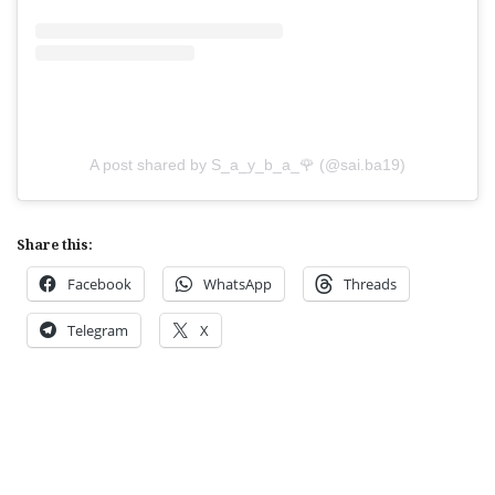
A post shared by S_a_y_b_a_🌹 (@sai.ba19)
Share this:
Facebook
WhatsApp
Threads
Telegram
X