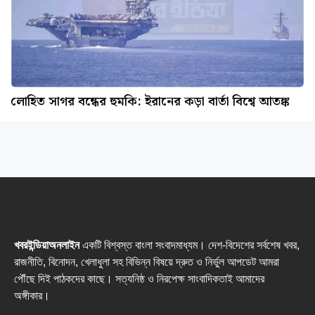
লোহিত সাগর বন্ধের হুমকি: ইরানের কড়া বার্তা বিশ্বে আতঙ্ক
খবরইন্ডিয়াঅনলাইন
একটি বিশ্বস্ত বাংলা সংবাদমাধ্যম। দেশ-বিদেশের সর্বশেষ খবর,
রাজনীতি, বিনোদন, খেলাধুলা সহ বিভিন্ন বিষয়ে দ্রুত ও নির্ভুল আপডেট আমরা
পৌঁছে দিই পাঠকদের কাছে। সত্যনিষ্ঠ ও নিরপেক্ষ সাংবাদিকতাই আমাদের
অঙ্গীকার।