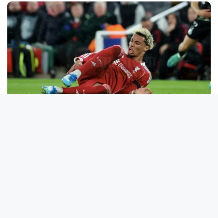
বিশ্বকাপের আগে ধাক্কা! গুরুতর চোটে অনিশ্চিত ফ্রান্সের
তারকা