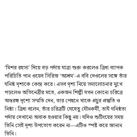
‘মিশর রহস্য’ দিয়ে বড় পর্দায় যাত্রা শুরু করলেও ত্রিধা ব্যাপক
পরিচিতি পান ওয়েব সিরিজ ‘আশ্রম’-এ ববি দেওলের সঙ্গে তাঁর
ঘনিষ্ঠ দৃশ্যকে কেন্দ্র করে। এসব দৃশ্য নিয়ে সমালোচনার মুখে
পড়লেও অভিনেত্রীর মতে, একজন শিল্পী যখন কোনো চরিত্রে
অন্তরঙ্গ দৃশ্যে সম্মতি দেন, তার পেছনে থাকে প্রচুর প্রস্তুতি ও
নিষ্ঠা। ত্রিধা বলেন, তাঁর চরিত্রটি যেহেতু যৌনকর্মী, তাই ঘনিষ্ঠতা
পর্দায় দেখানো অবাক হওয়ার কিছু নয়। যদিও শুটিংয়ের সময়
তিনি সেই দৃশ্য উপভোগ করেন না—এটিও স্পষ্ট করে জানান
তিনি।