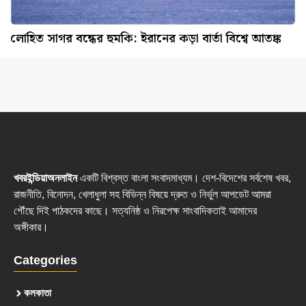
লোহিত সাগর বন্ধের হুমকি: ইরানের কড়া বার্তা বিশ্বে আতঙ্ক
খবরইন্ডিয়াঅনলাইন
একটি বিশ্বস্ত বাংলা সংবাদমাধ্যম। দেশ-বিদেশের সর্বশেষ খবর,
রাজনীতি, বিনোদন, খেলাধুলা সহ বিভিন্ন বিষয়ে দ্রুত ও নির্ভুল আপডেট আমরা
পৌঁছে দিই পাঠকদের কাছে। সত্যনিষ্ঠ ও নিরপেক্ষ সাংবাদিকতাই আমাদের
অঙ্গীকার।
Categories
কলকাতা