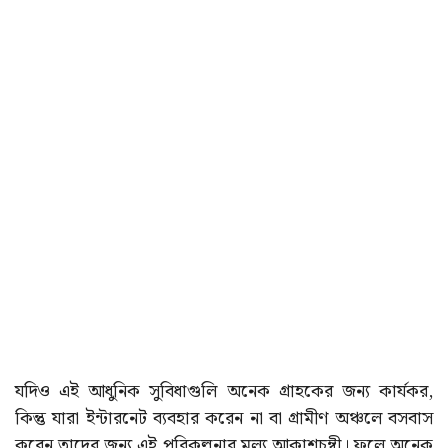
যদিও এই আধুনিক সুবিধাগুলি অনেক গ্রাহকের জন্য কার্যকর,
কিন্তু যারা ইন্টারনেট ব্যবহার করেন না বা গ্রামীণ অঞ্চলে বসবাস
করেন তাদের জন্য এই পরিকল্পনার মূল্য আকাশচুম্বী। ফলে অনেক