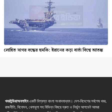
লোহিত সাগর বন্ধের হুমকি: ইরানের কড়া বার্তা বিশ্বে আতঙ্ক
খবরইন্ডিয়াঅনলাইন
একটি বিশ্বস্ত বাংলা সংবাদমাধ্যম। দেশ-বিদেশের সর্বশেষ খবর,
রাজনীতি, বিনোদন, খেলাধুলা সহ বিভিন্ন বিষয়ে দ্রুত ও নির্ভুল আপডেট আমরা