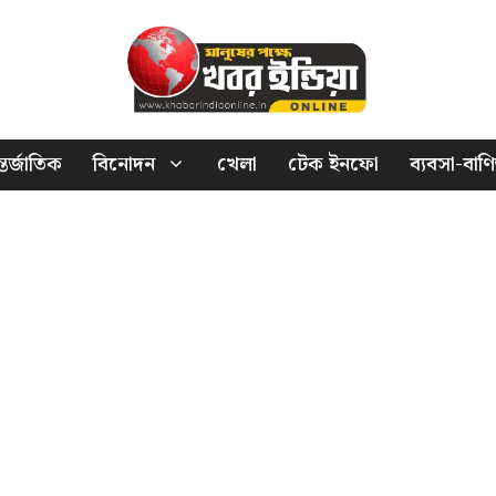
তর্জাতিক
বিনোদন
খেলা
টেক ইনফো
ব্যবসা-বাণি