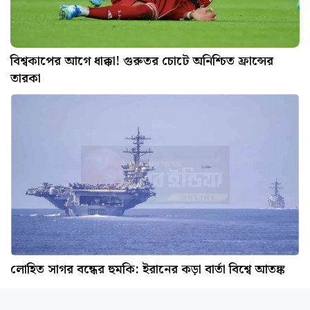
বিশ্বকাপের আগে ধাক্কা! গুরুতর চোটে অনিশ্চিত ফ্রান্সের
তারকা
লোহিত সাগর বন্ধের হুমকি: ইরানের কড়া বার্তা বিশ্বে আতঙ্ক