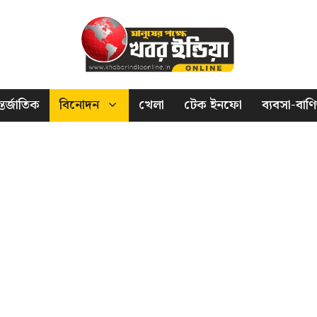
তর্জাতিক
বিনোদন
খেলা
টেক ইনফো
ব্যবসা-বাণি