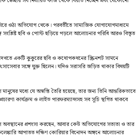
 কি স্বেচ্ছায় সব নির্ধারিত কাজ থেকে বিরতি নিচ্ছেন এবং যেকোনো
িরে ওঠা অভিযোগ থেকে। পরবর্তীতে সামাজিক যোগাযোগমাধ্যমে
সঙ্গে সংশ্লিষ্ট ছবি ও পোস্ট ছড়িয়ে পড়লে আলোচনার পরিধি আরও বিস্তৃত
 দেখতে একটি কুকুরের ছবি ও কথোপকথনের স্ক্রিনশট সামনে
সাসেবার সঙ্গে যুক্ত ছিলেন। যদিও সরাসরি জড়িত থাকার বিষয়টি
 মানুষের মধ্যে যে অস্বস্তি তৈরি হয়েছে, তার জন্য তিনি আন্তরিকভাবে
 প্রচারণা কার্যক্রম ও লাইভ পারফরম্যান্সসহ সব সূচি স্থগিত থাকবে
শীল অবস্থানের প্রশংসা করছেন, আবার কেউ অভিযোগের সত্যতা ও তার
্ট’ কেলেঙ্কারি আপাতত দক্ষিণ কোরিয়ার বিনোদন অঙ্গনে আলোচনার