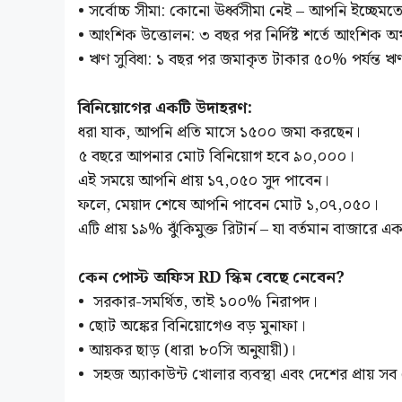
• সর্বোচ্চ সীমা: কোনো ঊর্ধ্বসীমা নেই – আপনি ইচ্ছে
• আংশিক উত্তোলন: ৩ বছর পর নির্দিষ্ট শর্তে আংশিক অর্
• ঋণ সুবিধা: ১ বছর পর জমাকৃত টাকার ৫০% পর্যন্ত ঋণ 
বিনিয়োগের একটি উদাহরণ:
ধরা যাক, আপনি প্রতি মাসে ১৫০০ জমা করছেন।
৫ বছরে আপনার মোট বিনিয়োগ হবে ৯০,০০০।
এই সময়ে আপনি প্রায় ১৭,০৫০ সুদ পাবেন।
ফলে, মেয়াদ শেষে আপনি পাবেন মোট ১,০৭,০৫০।
এটি প্রায় ১৯% ঝুঁকিমুক্ত রিটার্ন – যা বর্তমান বাজারে
কেন পোস্ট অফিস RD স্কিম বেছে নেবেন?
• সরকার-সমর্থিত, তাই ১০০% নিরাপদ।
• ছোট অঙ্কের বিনিয়োগেও বড় মুনাফা।
• আয়কর ছাড় (ধারা ৮০সি অনুযায়ী)।
• সহজ অ্যাকাউন্ট খোলার ব্যবস্থা এবং দেশের প্রায় স