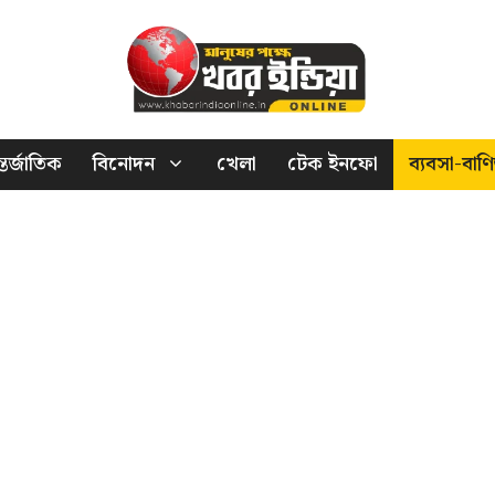
তর্জাতিক
বিনোদন
খেলা
টেক ইনফো
ব্যবসা-বাণি