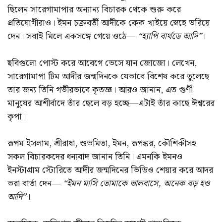
ছিলেন সারেগামাপার অন্যান্য বিচারক থেকে শুরু করে
প্রতিযোগীরাও। ইমন চক্রবর্তী আদীকে কেক খাইয়ে স্নেহে ভরিয়ে
দেন। সবাই মিলে একসঙ্গে গেয়ে ওঠে—
“হ্যাপি বার্থডে আদি”
।
ছবিগুলো পোস্ট করে আবেগে ভেসে যান জোজো। লেখেন,
সারেগামাপা টিম আদীর জন্মদিনকে যেভাবে বিশেষ করে তুলেছে
তার জন্য তিনি গভীরভাবে কৃতজ্ঞ। আরও জানান, এত গুণী
মানুষের আশীর্বাদে তাঁর ছেলে বড় হচ্ছে—এটাই তাঁর কাছে ঈশ্বরের
কৃপা।
রূপম ইসলাম, শ্রীরাধা, শুভমিতা, ইমন, রূপঙ্কর, কৌশিকীসহ
সকল বিচারকদের ধন্যবাদ জানান তিনি। এমনকি ইমনও
ইনস্টাগ্রাম স্টোরিতে আদীর জন্মদিনের ভিডিও শেয়ার করে আদর
ভরা বার্তা দেন—
“ইমন মাসি তোমাকে ভালবাসে, অনেক বড় হও
আদি”
।