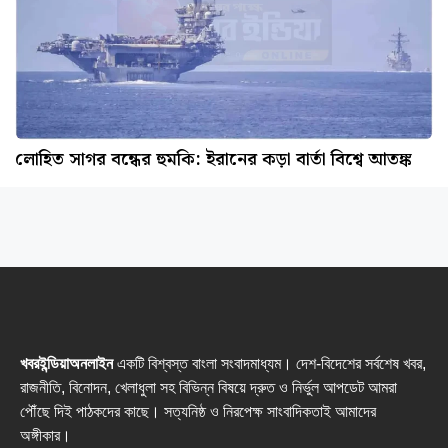
লোহিত সাগর বন্ধের হুমকি: ইরানের কড়া বার্তা বিশ্বে আতঙ্ক
খবরইন্ডিয়াঅনলাইন
একটি বিশ্বস্ত বাংলা সংবাদমাধ্যম। দেশ-বিদেশের সর্বশেষ খবর,
রাজনীতি, বিনোদন, খেলাধুলা সহ বিভিন্ন বিষয়ে দ্রুত ও নির্ভুল আপডেট আমরা
পৌঁছে দিই পাঠকদের কাছে। সত্যনিষ্ঠ ও নিরপেক্ষ সাংবাদিকতাই আমাদের
অঙ্গীকার।