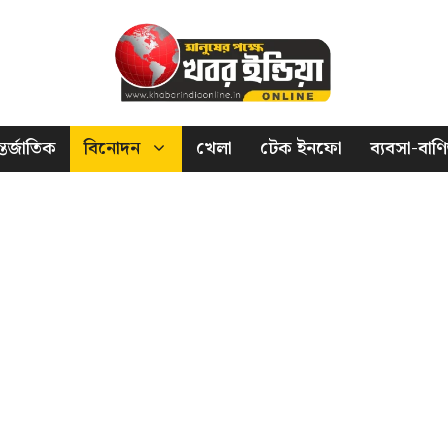
তর্জাতিক
বিনোদন
খেলা
টেক ইনফো
ব্যবসা-বাণি