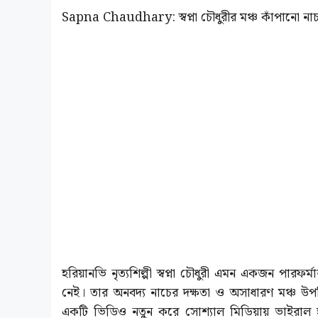
Sapna Chaudhary: স্বপ্না চৌধুরীর মঞ্চ কাঁপানো নাচ
হরিয়ানভি নৃত্যশিল্পী স্বপ্না চৌধুরী এমন একজন পার
নেই। তার অনবদ্য নাচের দক্ষতা ও অসাধারণ মঞ্চ উপস্
একটি ভিডিও নতুন করে সোশ্যাল মিডিয়ায় ভাইরাল হ