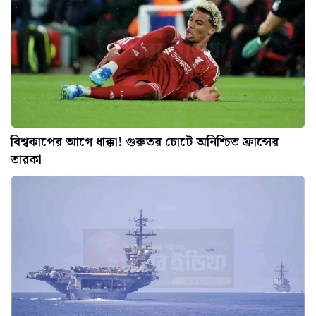
বিশ্বকাপের আগে ধাক্কা! গুরুতর চোটে অনিশ্চিত ফ্রান্সের
তারকা