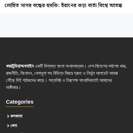
লোহিত সাগর বন্ধের হুমকি: ইরানের কড়া বার্তা বিশ্বে আতঙ্ক
খবরইন্ডিয়াঅনলাইন
একটি বিশ্বস্ত বাংলা সংবাদমাধ্যম। দেশ-বিদেশের সর্বশেষ খবর,
রাজনীতি, বিনোদন, খেলাধুলা সহ বিভিন্ন বিষয়ে দ্রুত ও নির্ভুল আপডেট আমরা
পৌঁছে দিই পাঠকদের কাছে। সত্যনিষ্ঠ ও নিরপেক্ষ সাংবাদিকতাই আমাদের
অঙ্গীকার।
Categories
কলকাতা
খেলা