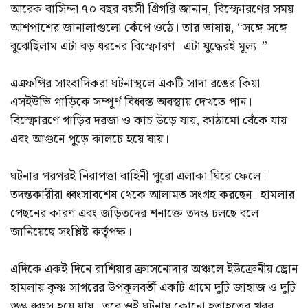
আরেক বাসিন্দা ৭০ বছর বয়সী গ্রিগরি জানান, বিস্ফোরণের সময়
আশপাশের জানালাগুলো কেঁপে ওঠে। তার ভাষায়, “সঙ্গে সঙ্গে
বুঝেছিলাম এটা বড় ধরনের বিস্ফোরণ। এটা যুদ্ধেরই মূল্য।”
এএফপির সাংবাদিকরা ঘটনাস্থলে একটি সাদা রঙের কিয়া
এসইউভি গাড়িকে সম্পূর্ণ বিধ্বস্ত অবস্থায় দেখতে পান।
বিস্ফোরণে গাড়ির দরজা ও কাচ উড়ে যায়, কাঠামো বেঁকে যায়
এবং আগুনে পুড়ে কালচে হয়ে যায়।
ঘটনার পরপরই নিরাপত্তা বাহিনী পুরো এলাকা ঘিরে ফেলে।
তদন্তকারীরা ধ্বংসাবশেষ থেকে আলামত সংগ্রহ করছেন। হামলার
পেছনের কারণ এবং জড়িতদের শনাক্তে তদন্ত চলছে বলে
জানিয়েছে সংশ্লিষ্ট কর্তৃপক্ষ।
এদিকে একই দিনে রাশিয়ার ক্রাসনোদার অঞ্চলে ইউক্রেনীয় ড্রোন
হামলায় কৃষ্ণ সাগরের উপকূলবর্তী একটি গ্রামে দুটি জাহাজ ও দুটি
স্তম্ভ ধ্বংস হয়ে যায়। তবে ওই ঘটনায় কোনো হতাহতের খবর