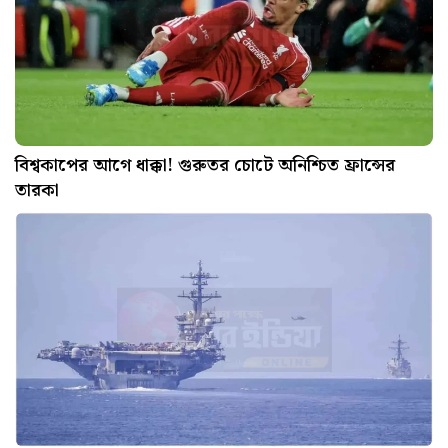
বিশ্বকাপের আগে ধাক্কা! গুরুতর চোটে অনিশ্চিত ফ্রান্সের
তারকা