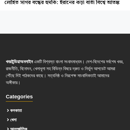
লোহিত সাগর বন্ধের হুমকি: ইরানের কড়া বার্তা বিশ্বে আতঙ্ক
খবরইন্ডিয়াঅনলাইন
একটি বিশ্বস্ত বাংলা সংবাদমাধ্যম। দেশ-বিদেশের সর্বশেষ খবর,
রাজনীতি, বিনোদন, খেলাধুলা সহ বিভিন্ন বিষয়ে দ্রুত ও নির্ভুল আপডেট আমরা
পৌঁছে দিই পাঠকদের কাছে। সত্যনিষ্ঠ ও নিরপেক্ষ সাংবাদিকতাই আমাদের
অঙ্গীকার।
Categories
কলকাতা
খেলা
আন্তর্জাতিক