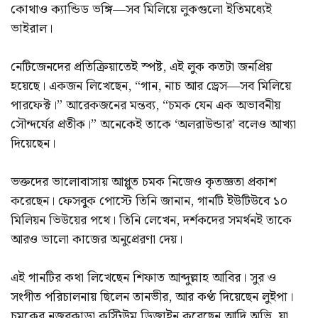
কোথাও ক্যান্ডিড ভঙ্গি—সব মিলিয়ে লুকগুলো ইতিমধ্যেই
ভাইরাল।
নেটিজেনদের প্রতিক্রিয়াতেই স্পষ্ট, এই লুক কতটা জনপ্রিয়
হয়েছে। একজন লিখেছেন, “গান, নাচ আর ড্রেস—সব মিলিয়ে
পারফেক্ট।” আরেকজনের মন্তব্য, “চমক যেন এক অভাবনীয়
সৌন্দর্যের প্রতীক।” অনেকেই তাকে ‘অলরাউন্ডার’ বলেও আখ্যা
দিয়েছেন।
ভক্তদের ভালোবাসায় আপ্লুত চমক নিজেও কৃতজ্ঞতা প্রকাশ
করেছেন। ফেসবুক পোস্টে তিনি জানান, গানটি ইউটিউবে ১০
মিলিয়ন ভিউয়ের পথে। তিনি লেখেন, দর্শকদের সমর্থনই তাকে
আরও ভালো কাজের অনুপ্রেরণা দেয়।
এই গানটির কথা লিখেছেন শিফাত আব্দুল্লাহ আবির। সুর ও
সংগীত পরিচালনায় ছিলেন তানভীর, আর কণ্ঠ দিয়েছেন লুইপা।
চমকের নজরকাড়া কস্টিউম ডিজাইন করেছেন আদি অভি, যা