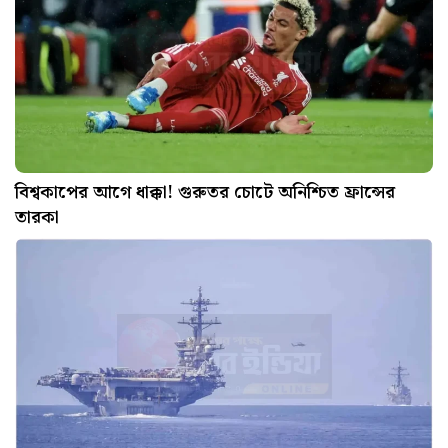
বিশ্বকাপের আগে ধাক্কা! গুরুতর চোটে অনিশ্চিত ফ্রান্সের
তারকা