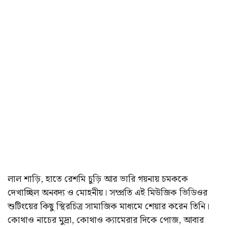
লাল শাড়ি, হাতে রেশমি চুড়ি আর ভারি গয়নায় চমককে
দেখাচ্ছিল অনবদ্য ও মোহনীয়। সম্প্রতি এই মিউজিক ভিডিওর
শুটিংয়ের কিছু স্থিরচিত্র সামাজিক মাধ্যমে শেয়ার করেন তিনি।
কোথাও নাচের মুদ্রা, কোথাও ক্যামেরার দিকে পোজ, আবার