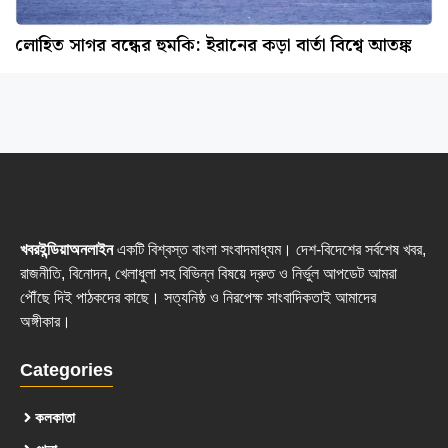
লোহিত সাগর বন্ধের হুমকি: ইরানের কড়া বার্তা বিশ্বে আতঙ্ক
খবরইন্ডিয়াঅনলাইন
একটি বিশ্বস্ত বাংলা সংবাদমাধ্যম। দেশ-বিদেশের সর্বশেষ খবর,
রাজনীতি, বিনোদন, খেলাধুলা সহ বিভিন্ন বিষয়ে দ্রুত ও নির্ভুল আপডেট আমরা
পৌঁছে দিই পাঠকদের কাছে। সত্যনিষ্ঠ ও নিরপেক্ষ সাংবাদিকতাই আমাদের
অঙ্গীকার।
Categories
কলকাতা