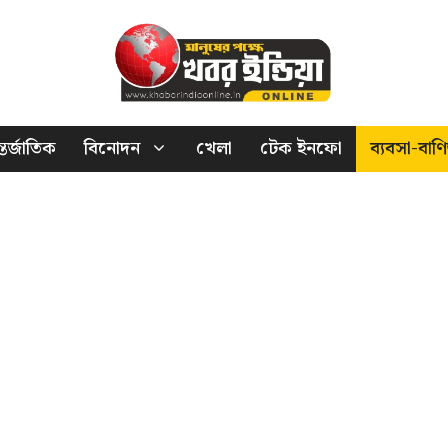
তর্জাতিক
বিনোদন
খেলা
টেক ইনফো
ব্যবসা-বাণি