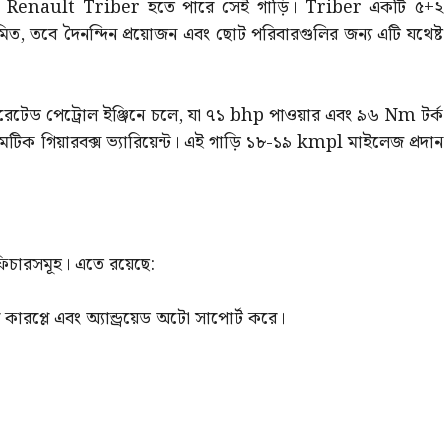
েন? Renault Triber হতে পারে সেই গাড়ি। Triber একটি ৫+২
িত, তবে দৈনন্দিন প্রয়োজন এবং ছোট পরিবারগুলির জন্য এটি যথেষ্ট
েটেড পেট্রোল ইঞ্জিনে চলে, যা ৭১ bhp পাওয়ার এবং ৯৬ Nm টর্ক
েটিক গিয়ারবক্স ভ্যারিয়েন্ট। এই গাড়ি ১৮-১৯ kmpl মাইলেজ প্রদান
চারসমূহ। এতে রয়েছে:
 কারপ্লে এবং অ্যান্ড্রয়েড অটো সাপোর্ট করে।