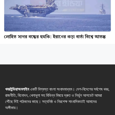
লোহিত সাগর বন্ধের হুমকি: ইরানের কড়া বার্তা বিশ্বে আতঙ্ক
খবরইন্ডিয়াঅনলাইন
একটি বিশ্বস্ত বাংলা সংবাদমাধ্যম। দেশ-বিদেশের সর্বশেষ খবর,
রাজনীতি, বিনোদন, খেলাধুলা সহ বিভিন্ন বিষয়ে দ্রুত ও নির্ভুল আপডেট আমরা
পৌঁছে দিই পাঠকদের কাছে। সত্যনিষ্ঠ ও নিরপেক্ষ সাংবাদিকতাই আমাদের
অঙ্গীকার।