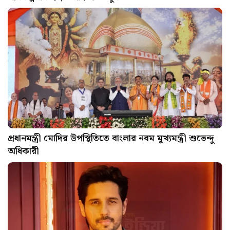
প্রধানমন্ত্রী মোদির উপস্থিতিতে বাংলার নবম মুখ্যমন্ত্রী শুভেন্দু
অধিকারী