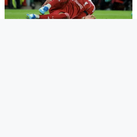
বিশ্বকাপের আগে ধাক্কা! গুরুতর চোটে অনিশ্চিত ফ্রান্সের
তারকা
লোহিত সাগর বন্ধের হুমকি: ইরানের কড়া বার্তা বিশ্বে আতঙ্ক