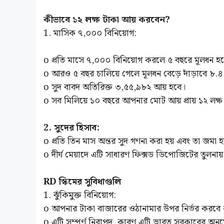
কীভাবে ১২ লক্ষ টাকা আয় করবেন?
1. মাসিক ৭,০০০ বিনিয়োগ:
o প্রতি মাসে ৭,০০০ বিনিয়োগ করলে ৫ বছরে মূলধন হব
o আরও ৫ বছর চালিয়ে গেলে মূলধন বেড়ে দাঁড়াবে ৮.৪ 
o সুদ বাবদ অতিরিক্ত ৩,৫৫,৯৮২ আয় হবে।
o সব মিলিয়ে ১০ বছরে আপনার মোট আয় প্রায় ১২ লক্ষ
2. সুদের হিসাব:
o প্রতি তিন মাস অন্তর সুদ গণনা করা হয় এবং তা জমা হ
o দীর্ঘ মেয়াদে এটি সাধারণ ফিক্সড ডিপোজিটের তুলনায় ব
RD স্কিমের সুবিধাগুলি
1. ঝুঁকিমুক্ত বিনিয়োগ:
o আপনার টাকা বাজারের ওঠানামার উপর নির্ভর করবে 
o এটি সম্পূর্ণ নিরাপদ, কারণ এটি ভারত সরকারের অন