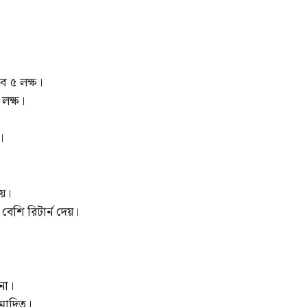
ে ৫ লক্ষ।
লক্ষ।
।
য়।
েশি রিটার্ন দেয়।
না।
ুমোদিত।