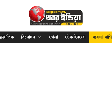
তর্জাতিক
বিনোদন
খেলা
টেক ইনফো
ব্যবসা-বাণি