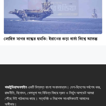
লোহিত সাগর বন্ধের হুমকি: ইরানের কড়া বার্তা বিশ্বে আতঙ্ক
খবরইন্ডিয়াঅনলাইন
একটি বিশ্বস্ত বাংলা সংবাদমাধ্যম। দেশ-বিদেশের সর্বশেষ খবর,
রাজনীতি, বিনোদন, খেলাধুলা সহ বিভিন্ন বিষয়ে দ্রুত ও নির্ভুল আপডেট আমরা
পৌঁছে দিই পাঠকদের কাছে। সত্যনিষ্ঠ ও নিরপেক্ষ সাংবাদিকতাই আমাদের
অঙ্গীকার।