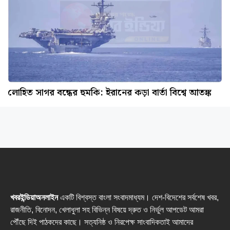
লোহিত সাগর বন্ধের হুমকি: ইরানের কড়া বার্তা বিশ্বে আতঙ্ক
খবরইন্ডিয়াঅনলাইন
একটি বিশ্বস্ত বাংলা সংবাদমাধ্যম। দেশ-বিদেশের সর্বশেষ খবর,
রাজনীতি, বিনোদন, খেলাধুলা সহ বিভিন্ন বিষয়ে দ্রুত ও নির্ভুল আপডেট আমরা
পৌঁছে দিই পাঠকদের কাছে। সত্যনিষ্ঠ ও নিরপেক্ষ সাংবাদিকতাই আমাদের