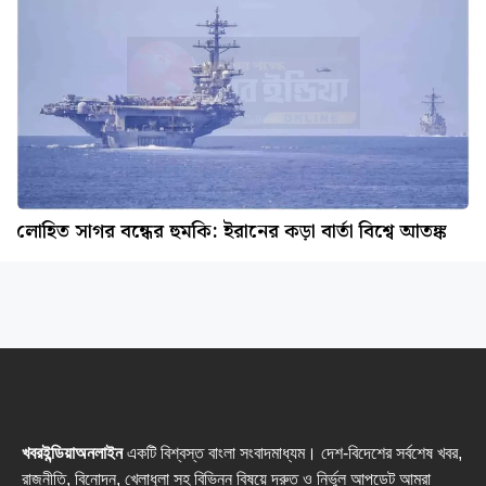
লোহিত সাগর বন্ধের হুমকি: ইরানের কড়া বার্তা বিশ্বে আতঙ্ক
খবরইন্ডিয়াঅনলাইন
একটি বিশ্বস্ত বাংলা সংবাদমাধ্যম। দেশ-বিদেশের সর্বশেষ খবর,
রাজনীতি, বিনোদন, খেলাধুলা সহ বিভিন্ন বিষয়ে দ্রুত ও নির্ভুল আপডেট আমরা