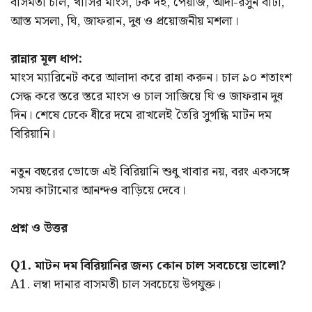
বাসমতী চাল, খাসির মাংস, টক দই, পেঁয়াজ, আদা-রসুন বাটা,
আস্ত মসলা, ঘি, জাফরান, দুধ ও প্রয়োজনীয় মশলা।
রান্নার মূল ধাপ:
মাংস ম্যারিনেট করে আলাদা করে রান্না করুন। চাল ৯০ শতাংশ
সেদ্ধ করে স্তরে স্তরে মাংস ও চাল সাজিয়ে ঘি ও জাফরান দুধ
দিন। শেষে ঢেকে ধীরে দমে রাখলেই তৈরি সুগন্ধি মাটন দম
বিরিয়ানি।
নতুন বছরের ভোজে এই বিরিয়ানি শুধু খাবার নয়, বরং একসঙ্গে
সময় কাটানোর আনন্দও বাড়িয়ে দেবে।
প্রশ্ন ও উত্তর
Q1. মাটন দম বিরিয়ানির জন্য কোন চাল সবচেয়ে ভালো?
A1. লম্বা দানার বাসমতী চাল সবচেয়ে উপযুক্ত।