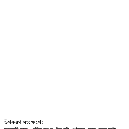
উপকরণ সংক্ষেপে: