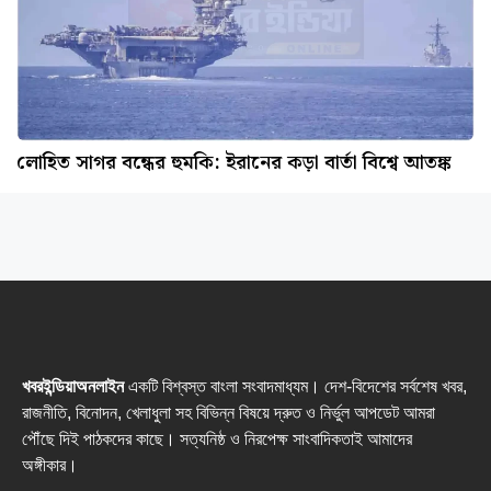
লোহিত সাগর বন্ধের হুমকি: ইরানের কড়া বার্তা বিশ্বে আতঙ্ক
খবরইন্ডিয়াঅনলাইন
একটি বিশ্বস্ত বাংলা সংবাদমাধ্যম। দেশ-বিদেশের সর্বশেষ খবর,
রাজনীতি, বিনোদন, খেলাধুলা সহ বিভিন্ন বিষয়ে দ্রুত ও নির্ভুল আপডেট আমরা
পৌঁছে দিই পাঠকদের কাছে। সত্যনিষ্ঠ ও নিরপেক্ষ সাংবাদিকতাই আমাদের
অঙ্গীকার।