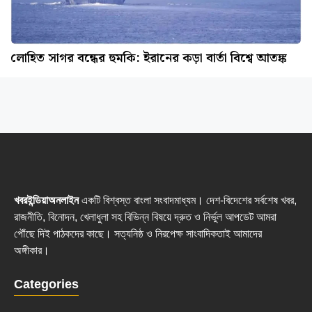
লোহিত সাগর বন্ধের হুমকি: ইরানের কড়া বার্তা বিশ্বে আতঙ্ক
খবরইন্ডিয়াঅনলাইন
একটি বিশ্বস্ত বাংলা সংবাদমাধ্যম। দেশ-বিদেশের সর্বশেষ খবর,
রাজনীতি, বিনোদন, খেলাধুলা সহ বিভিন্ন বিষয়ে দ্রুত ও নির্ভুল আপডেট আমরা
পৌঁছে দিই পাঠকদের কাছে। সত্যনিষ্ঠ ও নিরপেক্ষ সাংবাদিকতাই আমাদের
অঙ্গীকার।
Categories