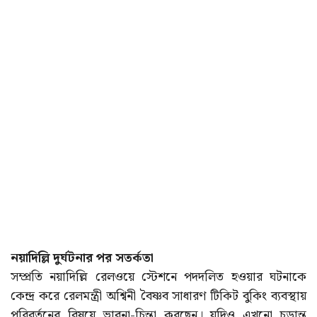
নয়াদিল্লি দুর্ঘটনার পর সতর্কতা
সম্প্রতি নয়াদিল্লি রেলওয়ে স্টেশনে পদদলিত হওয়ার ঘটনাকে
কেন্দ্র করে রেলমন্ত্রী অশ্বিনী বৈষ্ণব সাধারণ টিকিট বুকিং ব্যবস্থায়
পরিবর্তনের বিষয়ে ভাবনা-চিন্তা করছেন। যদিও এখনো চূড়ান্ত