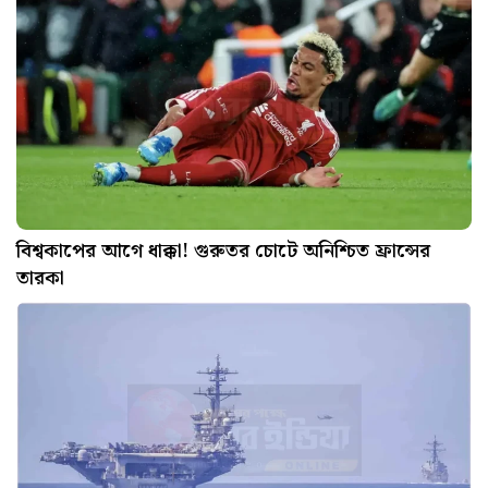
বিশ্বকাপের আগে ধাক্কা! গুরুতর চোটে অনিশ্চিত ফ্রান্সের
তারকা