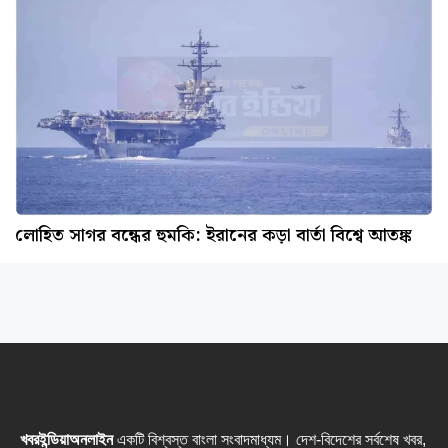
লোহিত সাগর বন্ধের হুমকি: ইরানের কড়া বার্তা বিশ্বে আতঙ্ক
খবরইন্ডিয়াঅনলাইন
একটি বিশ্বস্ত বাংলা সংবাদমাধ্যম। দেশ-বিদেশের সর্বশেষ খবর,