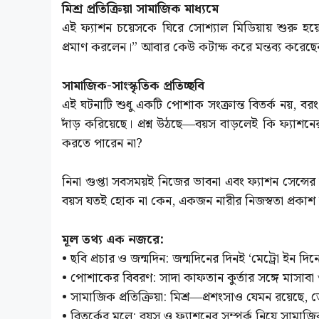
মিশ্র প্রতিক্রিয়া সামাজিক মাধ্যমে
এই ফ্যাশন চয়েসকে ঘিরে সোশ্যাল মিডিয়ায় শুরু হয়ে
প্রমাণ করলেন।” আবার কেউ কটাক্ষ করে মন্তব্য করে
সামাজিক-সাংস্কৃতিক প্রতিচ্ছবি
এই ঘটনাটি শুধু একটি পোশাক সংক্রান্ত বিতর্ক নয়, বরং ত
দাঁড় করিয়েছে। প্রশ্ন উঠছে—বয়স বাড়লেই কি ফ্যাশনের
করতে পারেন না?
নিনা গুপ্তা সবসময়ই নিজের ভাবনা এবং ফ্যাশন সেন্সে
বয়স যতই হোক না কেন, একজন নারীর নিজস্বতা প্রকাশ ক
মূল তথ্য এক নজরে:
• ছবি প্রচার ও জন্মদিন: জন্মদিনের দিনই ‘মেট্রো ইন দিন
• পোশাকের বিবরণ: সাদা কাফতান কুর্তার সঙ্গে মাসাবা গু
• সামাজিক প্রতিক্রিয়া: মিশ্র—প্রশংসাও যেমন রয়েছে
• বিতর্কের মূলে: বয়স ও ফ্যাশনের সম্পর্ক নিয়ে সামাজিক ব