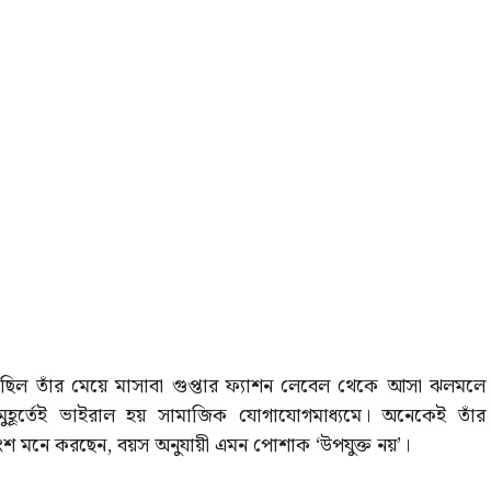
ে ছিল তাঁর মেয়ে মাসাবা গুপ্তার ফ্যাশন লেবেল থেকে আসা ঝলমলে
মুহূর্তেই ভাইরাল হয় সামাজিক যোগাযোগমাধ্যমে। অনেকেই তাঁর
াংশ মনে করছেন, বয়স অনুযায়ী এমন পোশাক ‘উপযুক্ত নয়’।