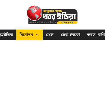
তর্জাতিক
বিনোদন
খেলা
টেক ইনফো
ব্যবসা-বাণি