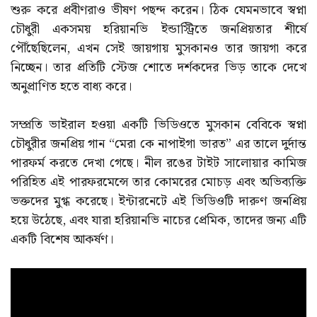
শুরু করে প্রবীণরাও ভীষণ পছন্দ করেন। ঠিক যেমনভাবে স্বপ্না
চৌধুরী একসময় হরিয়ানভি ইন্ডাস্ট্রিতে জনপ্রিয়তার শীর্ষে
পৌঁছেছিলেন, এখন সেই জায়গায় মুসকানও তার জায়গা করে
নিচ্ছেন। তার প্রতিটি স্টেজ শোতে দর্শকদের ভিড় তাকে দেখে
অনুপ্রাণিত হতে বাধ্য করে।
সম্প্রতি ভাইরাল হওয়া একটি ভিডিওতে মুসকান বেবিকে স্বপ্না
চৌধুরীর জনপ্রিয় গান “মেরা কে নাপাইগা ভারত” এর তালে দুর্দান্ত
পারফর্ম করতে দেখা গেছে। নীল রঙের টাইট সালোয়ার কামিজ
পরিহিত এই পারফরমেন্সে তার কোমরের মোচড় এবং অভিব্যক্তি
ভক্তদের মুগ্ধ করেছে। ইন্টারনেটে এই ভিডিওটি দারুণ জনপ্রিয়
হয়ে উঠেছে, এবং যারা হরিয়ানভি নাচের প্রেমিক, তাদের জন্য এটি
একটি বিশেষ আকর্ষণ।