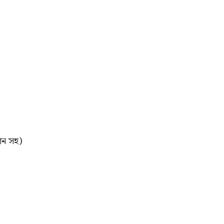
িশন সহ)