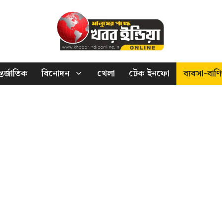
তর্জাতিক
বিনোদন
খেলা
টেক ইনফো
ব্যবসা-বাণি