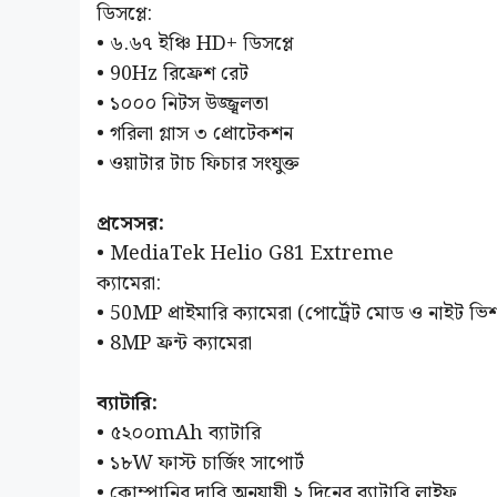
ডিসপ্লে:
• ৬.৬৭ ইঞ্চি HD+ ডিসপ্লে
• 90Hz রিফ্রেশ রেট
• ১০০০ নিটস উজ্জ্বলতা
• গরিলা গ্লাস ৩ প্রোটেকশন
• ওয়াটার টাচ ফিচার সংযুক্ত
প্রসেসর:
• MediaTek Helio G81 Extreme
ক্যামেরা:
• 50MP প্রাইমারি ক্যামেরা (পোর্ট্রেট মোড ও নাইট ভ
• 8MP ফ্রন্ট ক্যামেরা
ব্যাটারি:
• ৫২০০mAh ব্যাটারি
• ১৮W ফাস্ট চার্জিং সাপোর্ট
• কোম্পানির দাবি অনুযায়ী ২ দিনের ব্যাটারি লাইফ