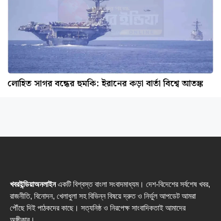
লোহিত সাগর বন্ধের হুমকি: ইরানের কড়া বার্তা বিশ্বে আতঙ্ক
খবরইন্ডিয়াঅনলাইন
একটি বিশ্বস্ত বাংলা সংবাদমাধ্যম। দেশ-বিদেশের সর্বশেষ খবর,
রাজনীতি, বিনোদন, খেলাধুলা সহ বিভিন্ন বিষয়ে দ্রুত ও নির্ভুল আপডেট আমরা
পৌঁছে দিই পাঠকদের কাছে। সত্যনিষ্ঠ ও নিরপেক্ষ সাংবাদিকতাই আমাদের
অঙ্গীকার।