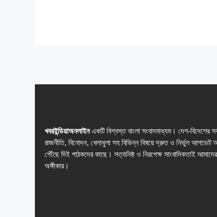
খবরইন্ডিয়াঅনলাইন
একটি বিশ্বস্ত বাংলা সংবাদমাধ্যম। দেশ-বিদেশের সর
রাজনীতি, বিনোদন, খেলাধুলা সহ বিভিন্ন বিষয়ে দ্রুত ও নির্ভুল আপডেট 
পৌঁছে দিই পাঠকদের কাছে। সত্যনিষ্ঠ ও নিরপেক্ষ সাংবাদিকতাই আমাদের
অঙ্গীকার।