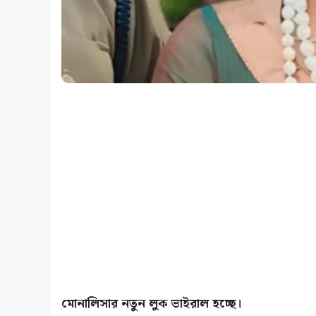
মোনালিসার নতুন লুক ভাইরাল হচ্ছে।