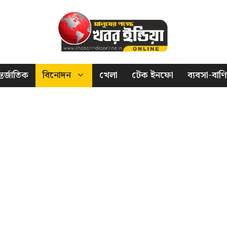
তর্জাতিক
বিনোদন
খেলা
টেক ইনফো
ব্যবসা-বাণি