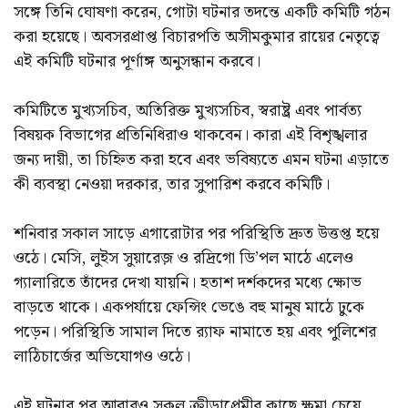
সঙ্গে তিনি ঘোষণা করেন, গোটা ঘটনার তদন্তে একটি কমিটি গঠন
করা হয়েছে। অবসরপ্রাপ্ত বিচারপতি অসীমকুমার রায়ের নেতৃত্বে
এই কমিটি ঘটনার পূর্ণাঙ্গ অনুসন্ধান করবে।
কমিটিতে মুখ্যসচিব, অতিরিক্ত মুখ্যসচিব, স্বরাষ্ট্র এবং পার্বত্য
বিষয়ক বিভাগের প্রতিনিধিরাও থাকবেন। কারা এই বিশৃঙ্খলার
জন্য দায়ী, তা চিহ্নিত করা হবে এবং ভবিষ্যতে এমন ঘটনা এড়াতে
কী ব্যবস্থা নেওয়া দরকার, তার সুপারিশ করবে কমিটি।
শনিবার সকাল সাড়ে এগারোটার পর পরিস্থিতি দ্রুত উত্তপ্ত হয়ে
ওঠে। মেসি, লুইস সুয়ারেজ় ও রদ্রিগো ডি’পল মাঠে এলেও
গ্যালারিতে তাঁদের দেখা যায়নি। হতাশ দর্শকদের মধ্যে ক্ষোভ
বাড়তে থাকে। একপর্যায়ে ফেন্সিং ভেঙে বহু মানুষ মাঠে ঢুকে
পড়েন। পরিস্থিতি সামাল দিতে র‌্যাফ নামাতে হয় এবং পুলিশের
লাঠিচার্জের অভিযোগও ওঠে।
এই ঘটনার পর আবারও সকল ক্রীড়াপ্রেমীর কাছে ক্ষমা চেয়ে