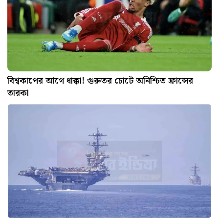
বিশ্বকাপের আগে ধাক্কা! গুরুতর চোটে অনিশ্চিত ফ্রান্সের
তারকা