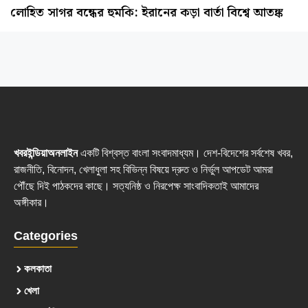
লোহিত সাগর বন্ধের হুমকি: ইরানের কড়া বার্তা বিশ্বে আতঙ্ক
খবরইন্ডিয়াঅনলাইন
একটি বিশ্বস্ত বাংলা সংবাদমাধ্যম। দেশ-বিদেশের সর্বশেষ খবর,
রাজনীতি, বিনোদন, খেলাধুলা সহ বিভিন্ন বিষয়ে দ্রুত ও নির্ভুল আপডেট আমরা
পৌঁছে দিই পাঠকদের কাছে। সত্যনিষ্ঠ ও নিরপেক্ষ সাংবাদিকতাই আমাদের
অঙ্গীকার।
Categories
কলকাতা
খেলা