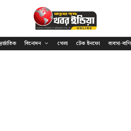
তর্জাতিক
বিনোদন
খেলা
টেক ইনফো
ব্যবসা-বাণি