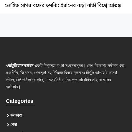
লোহিত সাগর বন্ধের হুমকি: ইরানের কড়া বার্তা বিশ্বে আতঙ্ক
খবরইন্ডিয়াঅনলাইন
একটি বিশ্বস্ত বাংলা সংবাদমাধ্যম। দেশ-বিদেশের সর্বশেষ খবর,
রাজনীতি, বিনোদন, খেলাধুলা সহ বিভিন্ন বিষয়ে দ্রুত ও নির্ভুল আপডেট আমরা
পৌঁছে দিই পাঠকদের কাছে। সত্যনিষ্ঠ ও নিরপেক্ষ সাংবাদিকতাই আমাদের
অঙ্গীকার।
Categories
কলকাতা
খেলা