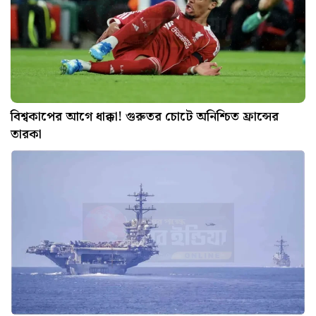
বিশ্বকাপের আগে ধাক্কা! গুরুতর চোটে অনিশ্চিত ফ্রান্সের
তারকা