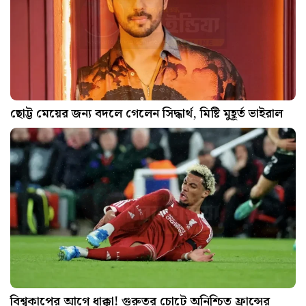
ছোট্ট মেয়ের জন্য বদলে গেলেন সিদ্ধার্থ, মিষ্টি মুহূর্ত ভাইরাল
বিশ্বকাপের আগে ধাক্কা! গুরুতর চোটে অনিশ্চিত ফ্রান্সের