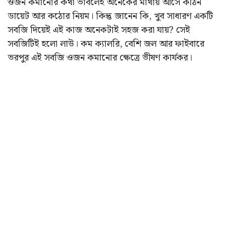
ওজন কমানোর কথা ভাবলেই অনেকের মাথায় আসে কঠিন
ডায়েট আর কঠোর নিয়ম। কিন্তু জানেন কি, খুব সাধারণ একটি
সবজি দিয়েই এই কাজ অনেকটাই সহজ করা যায়? সেই
সবজিটিই হলো লাউ। কম ক্যালরি, বেশি জল আর ফাইবারে
ভরপুর এই সবজি ওজন কমানোর ক্ষেত্রে ভীষণ কার্যকর।