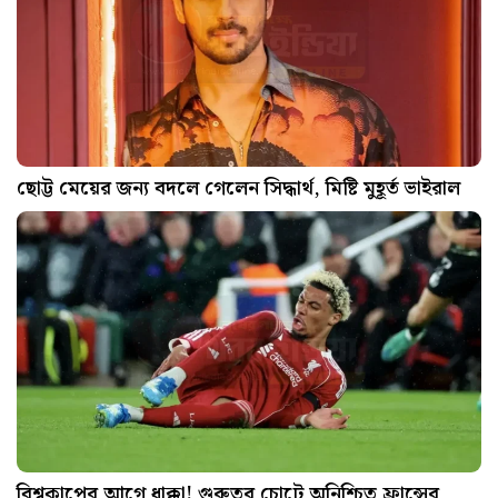
ছোট্ট মেয়ের জন্য বদলে গেলেন সিদ্ধার্থ, মিষ্টি মুহূর্ত ভাইরাল
বিশ্বকাপের আগে ধাক্কা! গুরুতর চোটে অনিশ্চিত ফ্রান্সের