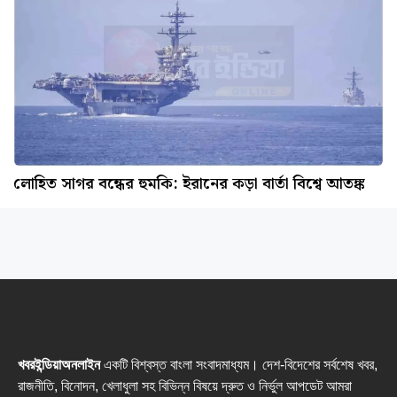
লোহিত সাগর বন্ধের হুমকি: ইরানের কড়া বার্তা বিশ্বে আতঙ্ক
খবরইন্ডিয়াঅনলাইন
একটি বিশ্বস্ত বাংলা সংবাদমাধ্যম। দেশ-বিদেশের সর্বশেষ খবর,
রাজনীতি, বিনোদন, খেলাধুলা সহ বিভিন্ন বিষয়ে দ্রুত ও নির্ভুল আপডেট আমরা