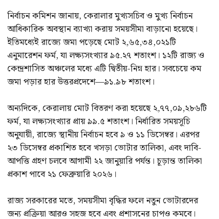
নির্বাচন কমিশন জানায়, কেরালার মুখ্যসচিব ও মুখ্য নির্বাচন
আধিকারিক অবস্থান ব্যাখ্যা করায় সময়সীমা বাড়ানো হয়েছে।
ইতিমধ্যেই রাজ্যে জমা পড়েছে মোট ২,৬৫,৩৪,০২১টি
এনুমারেশন ফর্ম, যা লক্ষ্যসংখ্যার ৯৫.২৭ শতাংশ। ১২টি রাজ্য ও
কেন্দ্রশাসিত অঞ্চলের মধ্যে এটি দ্বিতীয়-নিম্ন হার। সবচেয়ে কম
জমা পড়ার হার উত্তরপ্রদেশে—৯১.৯৮ শতাংশ।
অন্যদিকে, কেরালায় মোট বিতরণ করা হয়েছে ২,৭৭,০৯,২৮৬টি
ফর্ম, যা লক্ষ্যসংখ্যার প্রায় ৯৯.৫ শতাংশ। নির্ধারিত সময়সূচি
অনুযায়ী, রাজ্যে স্থানীয় নির্বাচন হবে ৯ ও ১১ ডিসেম্বর। এরপর
২৩ ডিসেম্বর প্রকাশিত হবে খসড়া ভোটার তালিকা, এবং দাবি-
আপত্তি গ্রহণ চলবে আগামী ২২ জানুয়ারি পর্যন্ত। চূড়ান্ত তালিকা
প্রকাশ পাবে ২১ ফেব্রুয়ারি ২০২৬।
রাজ্য সরকারের মতে, সময়সীমা বৃদ্ধির ফলে নতুন ভোটারদের
জন্য প্রক্রিয়া আরও সহজ হবে এবং প্রশাসনের চাপও কমবে।