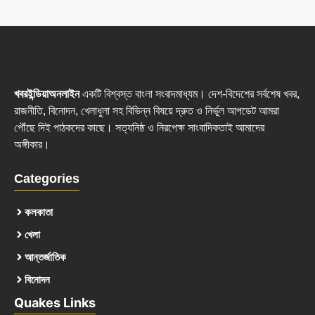
খবরইন্ডিয়াঅনলাইন
একটি বিশ্বস্ত বাংলা সংবাদমাধ্যম। দেশ-বিদেশের সর্বশেষ খবর,
রাজনীতি, বিনোদন, খেলাধুলা সহ বিভিন্ন বিষয়ে দ্রুত ও নির্ভুল আপডেট আমরা
পৌঁছে দিই পাঠকদের কাছে। সত্যনিষ্ঠ ও নিরপেক্ষ সাংবাদিকতাই আমাদের
অঙ্গীকার।
Categories
কলকাতা
খেলা
আন্তর্জাতিক
বিনোদন
Quakes Links