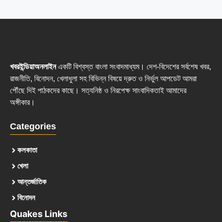
খবরইন্ডিয়াঅনলাইন
একটি বিশ্বস্ত বাংলা সংবাদমাধ্যম। দেশ-বিদেশের সর্বশেষ খবর,
রাজনীতি, বিনোদন, খেলাধুলা সহ বিভিন্ন বিষয়ে দ্রুত ও নির্ভুল আপডেট আমরা
পৌঁছে দিই পাঠকদের কাছে। সত্যনিষ্ঠ ও নিরপেক্ষ সাংবাদিকতাই আমাদের
অঙ্গীকার।
Categories
কলকাতা
খেলা
আন্তর্জাতিক
বিনোদন
Quakes Links