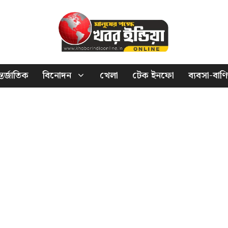
তর্জাতিক
বিনোদন
খেলা
টেক ইনফো
ব্যবসা-বাণি